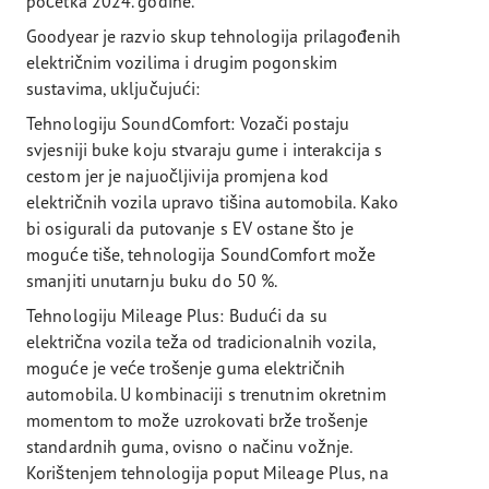
početka 2024. godine.
Goodyear je razvio skup tehnologija prilagođenih
električnim vozilima i drugim pogonskim
sustavima, uključujući:
Tehnologiju SoundComfort: Vozači postaju
svjesniji buke koju stvaraju gume i interakcija s
cestom jer je najuočljivija promjena kod
električnih vozila upravo tišina automobila. Kako
bi osigurali da putovanje s EV ostane što je
moguće tiše, tehnologija SoundComfort može
smanjiti unutarnju buku do 50 %.
Tehnologiju Mileage Plus: Budući da su
električna vozila teža od tradicionalnih vozila,
moguće je veće trošenje guma električnih
automobila. U kombinaciji s trenutnim okretnim
momentom to može uzrokovati brže trošenje
standardnih guma, ovisno o načinu vožnje.
Korištenjem tehnologija poput Mileage Plus, na