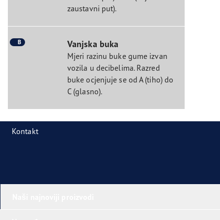
zaustavni put).
B
Vanjska buka
Mjeri razinu buke gume izvan
vozila u decibelima. Razred
buke ocjenjuje se od A (tiho) do
C (glasno).
Kontakt
Naši najnoviji proizvodi