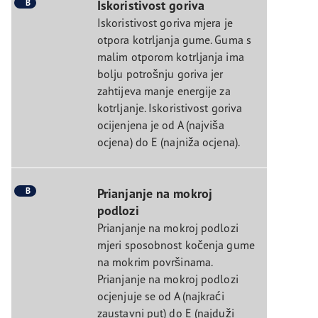
B
Iskoristivost goriva
Iskoristivost goriva mjera je
otpora kotrljanja gume. Guma s
malim otporom kotrljanja ima
bolju potrošnju goriva jer
zahtijeva manje energije za
kotrljanje. Iskoristivost goriva
ocijenjena je od A (najviša
ocjena) do E (najniža ocjena).
B
Prianjanje na mokroj
podlozi
Prianjanje na mokroj podlozi
mjeri sposobnost kočenja gume
na mokrim površinama.
Prianjanje na mokroj podlozi
ocjenjuje se od A (najkraći
zaustavni put) do E (najduži