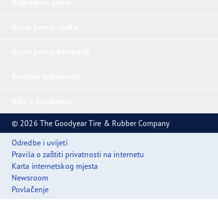
Nagrađene gume
Gume prema vozilu
Gume prema kategoriji
Koristne informacije
Više o Goodyearu
© 2026 The Goodyear Tire & Rubber Company
Odredbe i uvijeti
Pravila o zaštiti privatnosti na internetu
Karta internetskog mjesta
Newsroom
Povlačenje