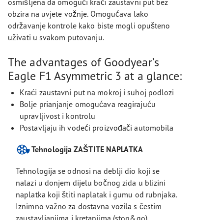
osmišljena da omogući kraći zaustavni put bez
obzira na uvjete vožnje. Omogućava lako
održavanje kontrole kako biste mogli opušteno
uživati u svakom putovanju.
The advantages of Goodyear’s
Eagle F1 Asymmetric 3 at a glance:
Kraći zaustavni put na mokroj i suhoj podlozi
Bolje prianjanje omogućava reagirajuću
upravljivost i kontrolu
Postavljaju ih vodeći proizvođači automobila
Tehnologija ZAŠTITE NAPLATKA
Tehnologija se odnosi na deblji dio koji se
nalazi u donjem dijelu bočnog zida u blizini
naplatka koji štiti naplatak i gumu od rubnjaka.
Iznimno važno za dostavna vozila s čestim
zaustavljanjima i kretanjima (stop&go).