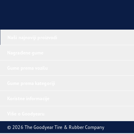
Naši najnoviji proizvodi
Nagrađene gume
Gume prema vozilu
Gume prema kategoriji
Koristne informacije
Više o Goodyearu
© 2026 The Goodyear Tire & Rubber Company