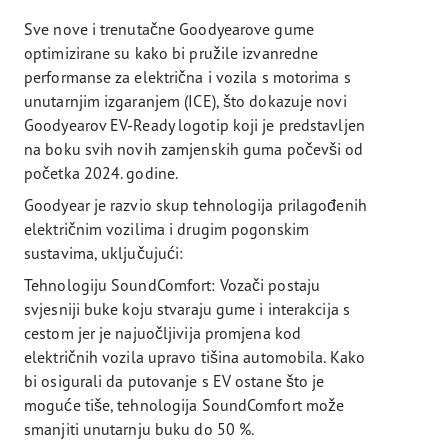
Sve nove i trenutačne Goodyearove gume
optimizirane su kako bi pružile izvanredne
performanse za električna i vozila s motorima s
unutarnjim izgaranjem (ICE), što dokazuje novi
Goodyearov EV-Ready logotip koji je predstavljen
na boku svih novih zamjenskih guma počevši od
početka 2024. godine.
Goodyear je razvio skup tehnologija prilagođenih
električnim vozilima i drugim pogonskim
sustavima, uključujući:
Tehnologiju SoundComfort: Vozači postaju
svjesniji buke koju stvaraju gume i interakcija s
cestom jer je najuočljivija promjena kod
električnih vozila upravo tišina automobila. Kako
bi osigurali da putovanje s EV ostane što je
moguće tiše, tehnologija SoundComfort može
smanjiti unutarnju buku do 50 %.