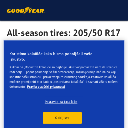
All-season tires: 205/50 R17
As the name suggests, all-season tyres are a great option
Koristimo kolačiće kako bismo poboljšali vaše
iskustvo.
for all-round performance with a wide variety of surfaces
and conditions.
Klikom na „Dopustite kolačiće za najbolje iskustvo” pomažete nam da stranica
radi bolje – poput pamćenja vaših preferencija, razumijevanja načina na koji
Designed to: cope with changing weather conditions like
koristite našu stranicu i prikazivanja relevantnog sadržaja. Postavke kolačića
možete promijeniti bilo kada u „postavkama kolačića” ili saznati više u našem
rain, sleet, slush and even light snow.
dokumentu
Pravila o zaštiti privatnosti
Consider if: you live in a place with seasonal weather.
Postavke za kolačiće
More popular all seson tyre sizes
Odbij sve
195/55 R16
195/65 R15