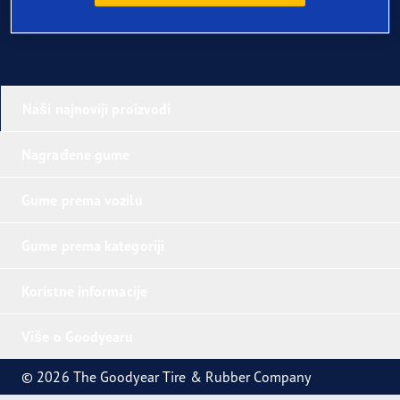
Naši najnoviji proizvodi
Nagrađene gume
Gume prema vozilu
Gume prema kategoriji
Koristne informacije
Više o Goodyearu
© 2026 The Goodyear Tire & Rubber Company