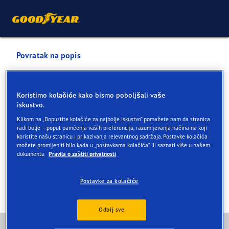
Povratak na popis
PROKŠ COMPANY D.O.O.
Koristimo kolačiće kako bismo poboljšali vaše
iskustvo.
Usluge dostupne na internetu i u trgovini
Klikom na „Dopustite kolačiće za najbolje iskustvo” pomažete nam da stranica
radi bolje – poput pamćenja vaših preferencija, razumijevanja načina na koji
koristite našu stranicu i prikazivanja relevantnog sadržaja. Postavke kolačića
Kontakt podaci
Usluge
Olakšice za kupce
Recenzi
možete promijeniti bilo kada u „postavkama kolačića” ili saznati više u našem
dokumentu
Pravila o zaštiti privatnosti
Postavke za kolačiće
Odbij sve