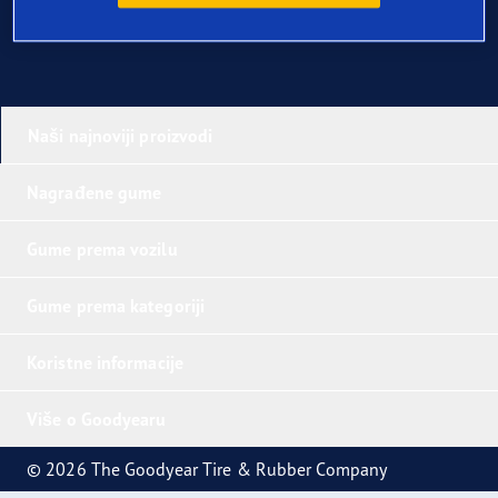
Naši najnoviji proizvodi
Nagrađene gume
Gume prema vozilu
Gume prema kategoriji
Koristne informacije
Više o Goodyearu
© 2026 The Goodyear Tire & Rubber Company