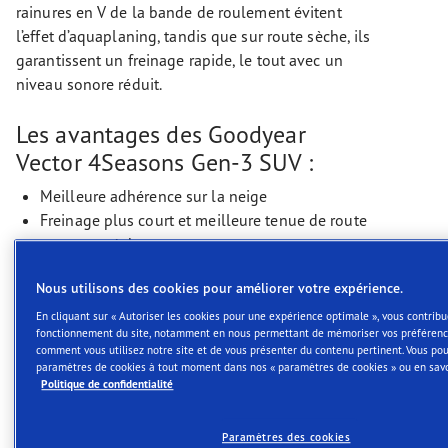
rainures en V de la bande de roulement évitent
l’effet d’aquaplaning, tandis que sur route sèche, ils
garantissent un freinage rapide, le tout avec un
niveau sonore réduit.
Les avantages des Goodyear
Vector 4Seasons Gen-3 SUV :
Meilleure adhérence sur la neige
Freinage plus court et meilleure tenue de route
sur route sèche
Résistance à l'aquaplaning pendant toute la
Nous utilisons des cookies pour améliorer votre expérience.
durée de vie
En cliquant sur « Autoriser les cookies pour une expérience optimale », vous contribu
Technologie de PROTECTION DE JANTE
fonctionnement du site, notamment en nous permettant de mémoriser vos préféren
comment vous utilisez notre site et de vous présenter du contenu pertinent. Vous po
paramètres de cookies à tout moment dans nos « paramètres de cookies » ou en savo
Cette technologie s'applique au rebord de
Politique de confidentialité
jante, partie épaisse du flanc située près de la
jante ; elle protège la jante et le pneu contre
Paramètres des cookies