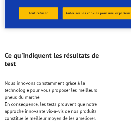
les coups de trottoir. La protection de jante est
particulièrement adaptée aux véhicules de
Tout refuser
Autoriser les cookies pour une expérien
livraison qui effectuent des arrêts fréquents
(stop & go).
Ce qu'indiquent les résultats de
test
Nous innovons constamment grâce à la
technologie pour vous proposer les meilleurs
pneus du marché.
En conséquence, les tests prouvent que notre
approche innovante vis-à-vis de nos produits
constitue le meilleur moyen de les améliorer.