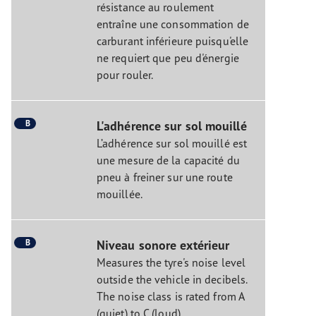
résistance au roulement
entraîne une consommation de
carburant inférieure puisqu'elle
ne requiert que peu d'énergie
pour rouler.
B
L'adhérence sur sol mouillé
L’adhérence sur sol mouillé est
une mesure de la capacité du
pneu à freiner sur une route
mouillée.
B
Niveau sonore extérieur
Measures the tyre's noise level
outside the vehicle in decibels.
The noise class is rated from A
(quiet) to C (loud).