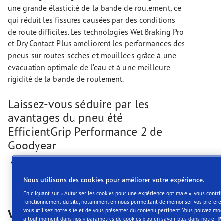
une grande élasticité de la bande de roulement, ce
qui réduit les fissures causées par des conditions
de route difficiles. Les technologies Wet Braking Pro
et Dry Contact Plus améliorent les performances des
pneus sur routes sèches et mouillées grâce à une
évacuation optimale de l’eau et à une meilleure
rigidité de la bande de roulement.
Laissez-vous séduire par les
avantages du pneu été
EfficientGrip Performance 2 de
Goodyear
Distance de freinage la plus courte sur route
mouillée et sèche ***
Nous utilisons des cookies pour améliorer votre expérience.
En cliquant sur « Autoriser les cookies pour une expérience optimale », vous contr
fonctionnement du site, notamment en nous permettant de mémoriser vos préfé
Vidéos
vous utilisez notre site et de vous présenter du contenu pertinent. Vous pouvez mo
à tout moment dans nos « paramètres de cookies » ou en savoir plus dans notre
P