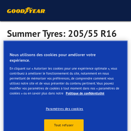
Summer Tyres: 205/55 R16
Summer tyres are designed for mild conditions, so can be
Nous utilisons des cookies pour améliorer votre
expérience.
used year-round in many regions. They handle and grip
well on dry and wet roads, and work best above 7°C.
En cliquant sur « Autoriser les cookies pour une expérience optimale », vous
contribuez à améliorer le fonctionnement du site, notamment en nous
Designed to: provide excellent performance on both wet
permettant de mémoriser vos préférences, de comprendre comment vous
utilisez notre site et de vous présenter du contenu pertinent. Vous pouvez
and dry roads.
modifier vos paramètres de cookies à tout moment dans nos « paramètres de
Consider if: you enjoy driving with precision and live in a
cookies » ou en savoir plus dans notre
Politique de confidentialité
place where it’s warm regularly. Don’t let the name fool
you, though - summer tyres offer impressive wet traction.
Paramètres des cookies
More popular summer tyre sizes
Tout refuser