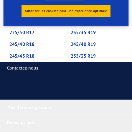
205/50 R17
225/40 R18
Autoriser les cookies pour une expérience optimale
225/40 R19
225/45 R17
225/50 R17
235/35 R19
245/40 R18
245/40 R19
245/45 R18
255/35 R19
Contactez-nous
Nos derniers produits
Pneus primés