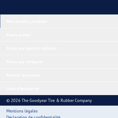
Nos derniers produits
Pneus primés
Pneus par type de véhicule
Pneus par catégorie
Acheter des pneus
Liens d'entreprise
© 2026 The Goodyear Tire & Rubber Company
Mentions légales
Déclaration de confidentialité