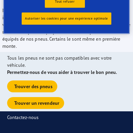
Tout refuser
Nos pneus ont été récompensés lors de nombreux tests
indépendants et nous proposons actuellement l’une des plus
Autoriser les cookies pour une expérience optimale
vastes gammes de dimension de pneus notés "A" vendus sur le
marché européen. La plupart des modèles peuvent être
équipés de nos pneus. Certains le sont même en première
monte.
Tous les pneus ne sont pas compatibles avec votre
véhicule.
Permettez-nous de vous aider à trouver le bon pneu.
Trouver des pneus
Trouver un revendeur
Contactez-nous