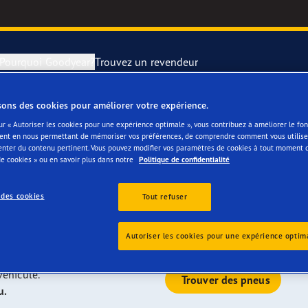
Pourquoi Goodyear?
Trouvez un revendeur
sons des cookies pour améliorer votre expérience.
year conviennent
rer et changer vos pneus
year RACING
Pneus par typ
ur « Autoriser les cookies pour une expérience optimale », vous contribuez à améliorer le f
ent en nous permettant de mémoriser vos préférences, de comprendre comment vous utilisez
enter du contenu pertinent. Vous pouvez modifier vos paramètres de cookies à tout moment 
votre Rolls Royce
montagne
e F1 SuperSport
e cookies » ou en savoir plus dans notre
Politique de confidentialité
ientgrip Performance 2
 des cookies
Tout refuser
eux tests indépendants et nous proposons actuellement l’une
 notés "A" vendus sur le marché européen. La plupart des
Certains le sont même en première monte.
e F1 Asymmetric 6
Autoriser les cookies pour une expérience optim
véhicule.
or 4Seasons GEN-3
Trouver des pneus
u.