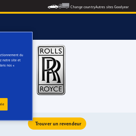
Change country
Autres sites Goodyear
e
onctionnement du
 notre site et
dans nos «
ale
Trouver un revendeur