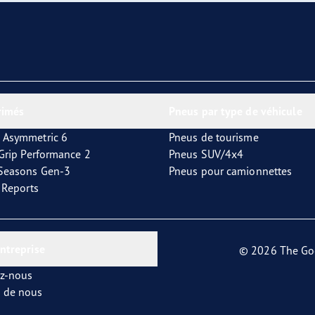
aGrip Performance 3
rimés
Pneus par type de véhicule
 Asymmetric 6
Pneus de tourisme
tGrip Performance 2
Pneus SUV/4x4
4Seasons Gen-3
Pneus pour camionnettes
t Reports
entreprise
© 2026 The Go
ez-nous
s de nous