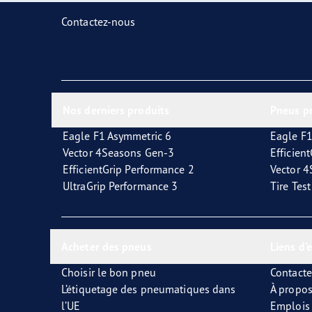
Prendre soin de vos pneus
Goodyear Blimp
Ultr
Contactez-nous
Nos derniers produits
Pneus p
Eagle F1 Asymmetric 6
Eagle F1
Vector 4Seasons Gen-3
Efficien
EfficientGrip Performance 2
Vector 
UltraGrip Performance 3
Tire Tes
Acheter des pneus
Liens d'
Choisir le bon pneu
Contact
L’étiquetage des pneumatiques dans
À propo
l’UE
Emplois