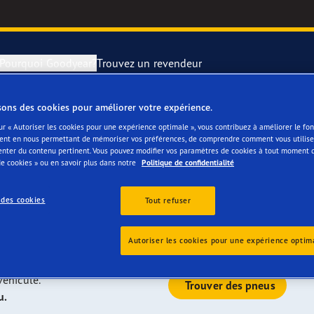
Pourquoi Goodyear?
Trouvez un revendeur
sons des cookies pour améliorer votre expérience.
year conviennent
rer et changer vos pneus
year RACING
Pneus par typ
ur « Autoriser les cookies pour une expérience optimale », vous contribuez à améliorer le f
ent en nous permettant de mémoriser vos préférences, de comprendre comment vous utilisez
enter du contenu pertinent. Vous pouvez modifier vos paramètres de cookies à tout moment 
votre Dacia
montagne
e F1 SuperSport
e cookies » ou en savoir plus dans notre
Politique de confidentialité
ientgrip Performance 2
 des cookies
Tout refuser
eux tests indépendants et nous proposons actuellement l’une
 notés "A" vendus sur le marché européen. La plupart des
Certains le sont même en première monte.
e F1 Asymmetric 6
Autoriser les cookies pour une expérience optim
véhicule.
or 4Seasons GEN-3
Trouver des pneus
u.