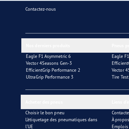
Prendre soin de vos pneus
Goodyear Blimp
Ultr
Contactez-nous
Nos derniers produits
Pneus p
Eagle F1 Asymmetric 6
Eagle F1
Vector 4Seasons Gen-3
Efficien
EfficientGrip Performance 2
Vector 
UltraGrip Performance 3
Tire Tes
Acheter des pneus
Liens d'
Choisir le bon pneu
Contact
L’étiquetage des pneumatiques dans
À propo
l’UE
Emplois