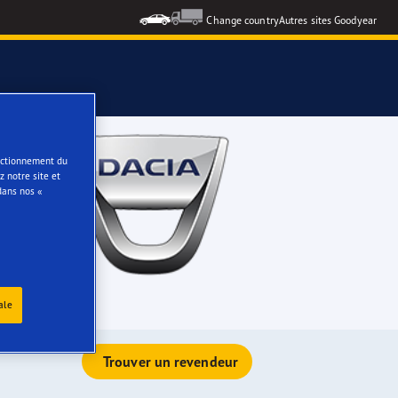
Change country
Autres sites Goodyear
e
onctionnement du
 notre site et
dans nos «
ale
Trouver un revendeur