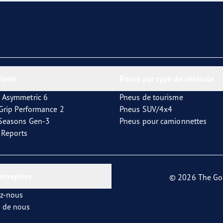
aGrip Performance 3
rimés
Pneus par type de véhicule
 Asymmetric 6
Pneus de tourisme
tGrip Performance 2
Pneus SUV/4x4
4Seasons Gen-3
Pneus pour camionnettes
t Reports
entreprise
© 2026 The Go
ez-nous
s de nous