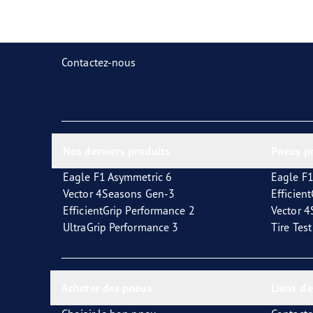
Prendre soin de vos pneus
Goodyear Blimp
Ultr
Contactez-nous
Nos derniers produits
Pneus p
Eagle F1 Asymmetric 6
Eagle F1
Vector 4Seasons Gen-3
Efficien
EfficientGrip Performance 2
Vector 
UltraGrip Performance 3
Tire Tes
Acheter des pneus
Liens d'