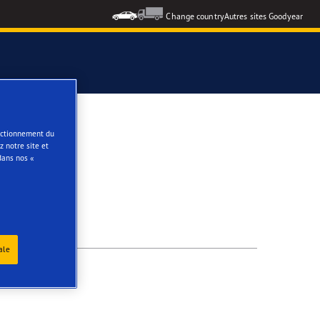
Change country
Autres sites Goodyear
e
onctionnement du
 notre site et
dans nos «
ale