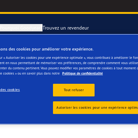
Pourquoi Goodyear?
Trouvez un revendeur
sons des cookies pour améliorer votre expérience.
rer et changer vos pneus
year RACING
Pneus par typ
ur « Autoriser les cookies pour une expérience optimale », vous contribuez à améliorer le f
ent en nous permettant de mémoriser vos préférences, de comprendre comment vous utilisez
enter du contenu pertinent. Vous pouvez modifier vos paramètres de cookies à tout moment 
montagne
e F1 SuperSport
e cookies » ou en savoir plus dans notre
Politique de confidentialité
ientgrip Performance 2
 des cookies
Tout refuser
e F1 Asymmetric 6
Autoriser les cookies pour une expérience optim
or 4Seasons GEN-3