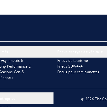
aGrip Performance 3
rimés
Pneus par type de véhicule
 Asymmetric 6
Pneus de tourisme
tGrip Performance 2
Pneus SUV/4x4
4Seasons Gen-3
Pneus pour camionnettes
t Reports
entreprise
© 2026 The Go