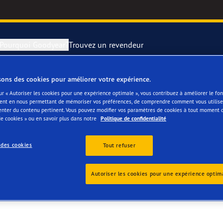
Pourquoi Goodyear?
Trouvez un revendeur
sons des cookies pour améliorer votre expérience.
rer et changer vos pneus
year RACING
Pneus par typ
ur « Autoriser les cookies pour une expérience optimale », vous contribuez à améliorer le f
ent en nous permettant de mémoriser vos préférences, de comprendre comment vous utilisez
V (042-001)
enter du contenu pertinent. Vous pouvez modifier vos paramètres de cookies à tout moment 
montagne
e F1 SuperSport
e cookies » ou en savoir plus dans notre
Politique de confidentialité
ientgrip Performance 2
 des cookies
Tout refuser
e F1 Asymmetric 6
Autoriser les cookies pour une expérience optim
or 4Seasons GEN-3