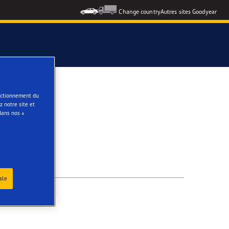
Change country
Autres sites Goodyear
e
onctionnement du
 notre site et
dans nos «
ale