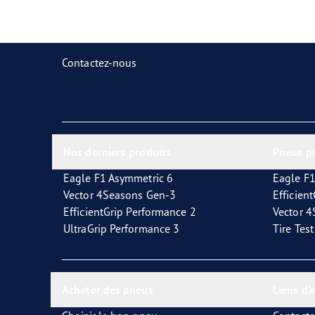
Prendre soin de vos pneus
Goodyear Blimp
Ultr
Contactez-nous
Nos derniers produits
Pneus p
Eagle F1 Asymmetric 6
Eagle F1
Vector 4Seasons Gen-3
Efficien
EfficientGrip Performance 2
Vector 
UltraGrip Performance 3
Tire Tes
Acheter des pneus
Liens d'