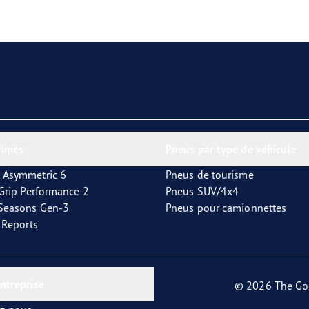
aGrip Performance 3
rimés
Pneus par type de véhicule
 Asymmetric 6
Pneus de tourisme
tGrip Performance 2
Pneus SUV/4x4
4Seasons Gen-3
Pneus pour camionnettes
t Reports
entreprise
© 2026 The Go