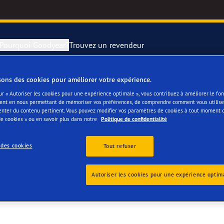
Pourquoi Goodyear?
Trouvez un revendeur
sons des cookies pour améliorer votre expérience.
rer et changer vos pneus
year RACING
Pneus par typ
ur « Autoriser les cookies pour une expérience optimale », vous contribuez à améliorer le f
ent en nous permettant de mémoriser vos préférences, de comprendre comment vous utilisez
E FRANK BVBA
enter du contenu pertinent. Vous pouvez modifier vos paramètres de cookies à tout moment 
montagne
e F1 SuperSport
e cookies » ou en savoir plus dans notre
Politique de confidentialité
ientgrip Performance 2
 des cookies
Tout refuser
e F1 Asymmetric 6
Autoriser les cookies pour une expérience optim
or 4Seasons GEN-3