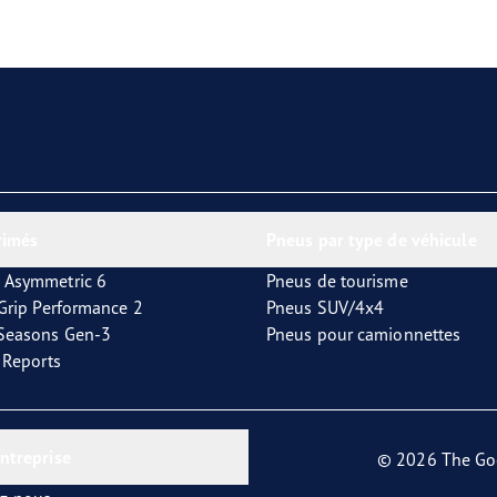
aGrip Performance 3
rimés
Pneus par type de véhicule
 Asymmetric 6
Pneus de tourisme
tGrip Performance 2
Pneus SUV/4x4
4Seasons Gen-3
Pneus pour camionnettes
t Reports
entreprise
© 2026 The Go