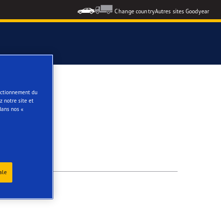
Change country
Autres sites Goodyear
e
onctionnement du
 notre site et
dans nos «
ale