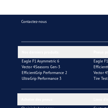
Prendre soin de vos pneus
Goodyear Blimp
Ultr
Contactez-nous
Nos derniers produits
Pneus p
Eagle F1 Asymmetric 6
Eagle F1
Vector 4Seasons Gen-3
Efficien
EfficientGrip Performance 2
Vector 
UltraGrip Performance 3
Tire Tes
Acheter des pneus
Liens d'