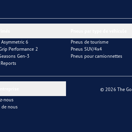
rimés
Pneus par type de véhicule
 Asymmetric 6
Pneus de tourisme
tGrip Performance 2
Pneus SUV/4x4
4Seasons Gen-3
Pneus pour camionnettes
t Reports
entreprise
© 2026 The Go
ez-nous
s de nous