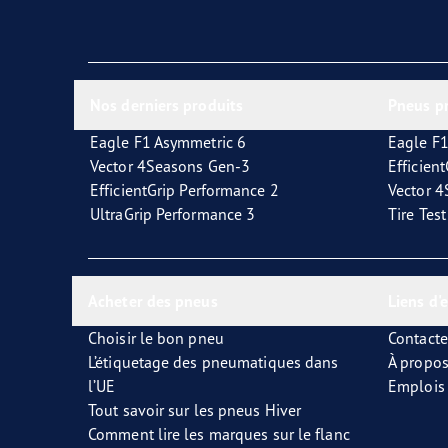
Nos derniers produits
Pneus p
Eagle F1 Asymmetric 6
Eagle F1
Vector 4Seasons Gen-3
Efficien
EfficientGrip Performance 2
Vector 
UltraGrip Performance 3
Tire Tes
Acheter des pneus
Liens d'
Choisir le bon pneu
Contact
L’étiquetage des pneumatiques dans
À propo
l’UE
Emplois
Tout savoir sur les pneus Hiver
Comment lire les marques sur le flanc