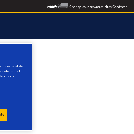
Change country
Autres sites Goodyear
e
onctionnement du
 notre site et
dans nos «
ale