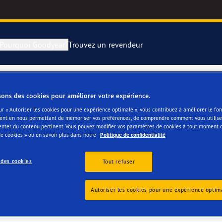
Pourquoi Goodyear?
Trouvez un revendeur
rer et changer vos pneus
year RACING
Pneus par typ
sons des cookies pour améliorer votre expérience.
ur « Autoriser les cookies pour une expérience optimale », vous contribuez à améliorer le f
montagne
e F1 SuperSport
ent en nous permettant de mémoriser vos préférences, de comprendre comment vous utilisez
enter du contenu pertinent. Vous pouvez modifier vos paramètres de cookies à tout moment 
e cookies » ou en savoir plus dans notre
Politique de confidentialité
ientgrip Performance 2
 des cookies
Tout refuser
e F1 Asymmetric 6
Autoriser les cookies pour une expérience optim
or 4Seasons GEN-3