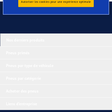
Autoriser les cookies pour une expérience optimale
Contactez-nous
Nos derniers produits
Pneus primés
Pneus par type de véhicule
Pneus par catégorie
Acheter des pneus
Liens d'entreprise