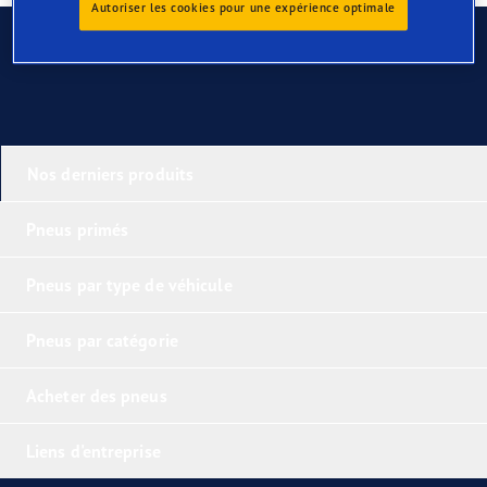
Autoriser les cookies pour une expérience optimale
Contactez-nous
Nos derniers produits
Pneus primés
Pneus par type de véhicule
Pneus par catégorie
Acheter des pneus
Liens d'entreprise