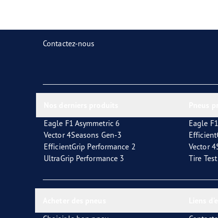
Prendre soin de vos pneus
Goodyear Blimp
Ultr
Contactez-nous
Nos derniers produits
Pneus p
Eagle F1 Asymmetric 6
Eagle F1
Vector 4Seasons Gen-3
Efficien
EfficientGrip Performance 2
Vector 
UltraGrip Performance 3
Tire Tes
Acheter des pneus
Liens d'