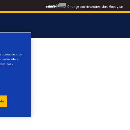
Change country
Autres sites Goodyear
e
onctionnement du
 notre site et
dans nos «
ale