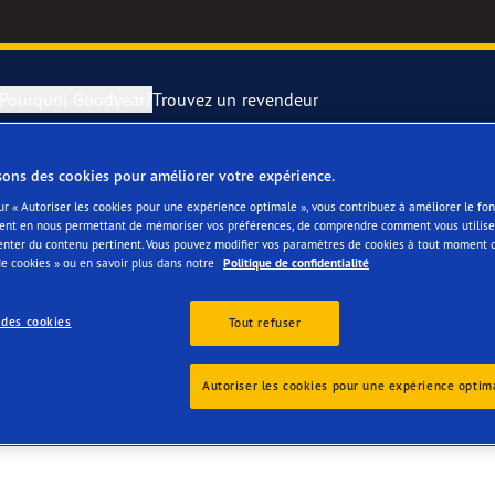
Pourquoi Goodyear?
Trouvez un revendeur
sons des cookies pour améliorer votre expérience.
rer et changer vos pneus
year RACING
Pneus par typ
ur « Autoriser les cookies pour une expérience optimale », vous contribuez à améliorer le f
ent en nous permettant de mémoriser vos préférences, de comprendre comment vous utilisez
enter du contenu pertinent. Vous pouvez modifier vos paramètres de cookies à tout moment 
montagne
e F1 SuperSport
e cookies » ou en savoir plus dans notre
Politique de confidentialité
ientgrip Performance 2
 des cookies
Tout refuser
e F1 Asymmetric 6
Autoriser les cookies pour une expérience optim
or 4Seasons GEN-3