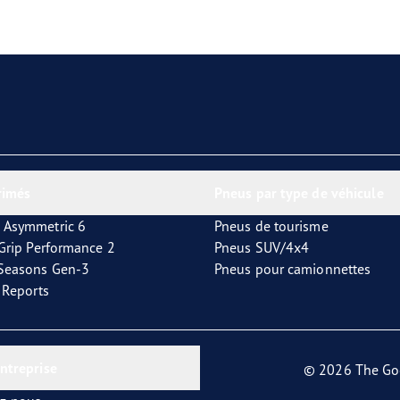
aGrip Performance 3
rimés
Pneus par type de véhicule
 Asymmetric 6
Pneus de tourisme
tGrip Performance 2
Pneus SUV/4x4
4Seasons Gen-3
Pneus pour camionnettes
t Reports
entreprise
© 2026 The Go