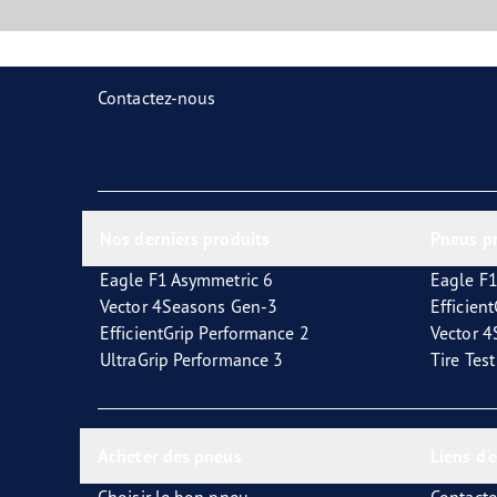
Contactez-nous
Nos derniers produits
Pneus p
Eagle F1 Asymmetric 6
Eagle F1
Vector 4Seasons Gen-3
Efficien
EfficientGrip Performance 2
Vector 
UltraGrip Performance 3
Tire Tes
Acheter des pneus
Liens d'