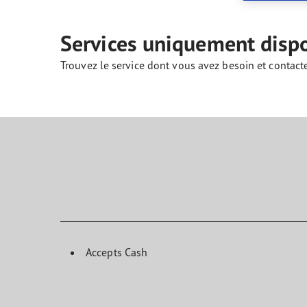
Prendre soin de vos pneus
Goodyear Blimp
Ultr
Services uniquement disp
Trouvez le service dont vous avez besoin et contact
Accepts Cash