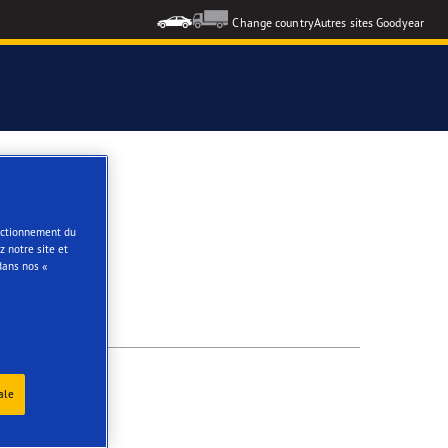
Change country
Autres sites Goodyear
e
onctionnement du
 notre site et
dans nos «
ale