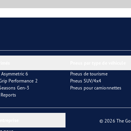
rimés
Pneus par type de véhicule
 Asymmetric 6
Pneus de tourisme
tGrip Performance 2
Pneus SUV/4x4
4Seasons Gen-3
Pneus pour camionnettes
t Reports
entreprise
© 2026 The Go