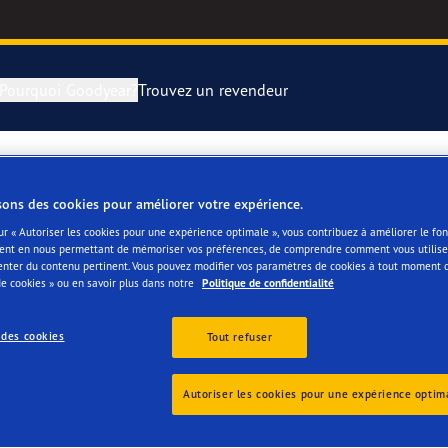
Pourquoi Goodyear?
Trouvez un revendeur
rer et changer vos pneus
year RACING
Pneus par typ
sons des cookies pour améliorer votre expérience.
EU SRL
montagne
e F1 SuperSport
ur « Autoriser les cookies pour une expérience optimale », vous contribuez à améliorer le f
ent en nous permettant de mémoriser vos préférences, de comprendre comment vous utilisez
enter du contenu pertinent. Vous pouvez modifier vos paramètres de cookies à tout moment 
e cookies » ou en savoir plus dans notre
Politique de confidentialité
ientgrip Performance 2
 des cookies
Tout refuser
e F1 Asymmetric 6
s
Autoriser les cookies pour une expérience optim
or 4Seasons GEN-3