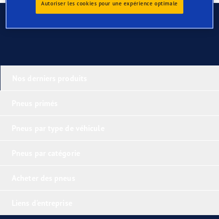
Autoriser les cookies pour une expérience optimale
Contactez-nous
Nos derniers produits
Pneus primés
Pneus par type de véhicule
Pneus par catégorie
Acheter des pneus
Liens d'entreprise