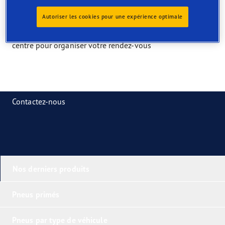
Services uniquement disponibles en
magasin
Autoriser les cookies pour une expérience optimale
Trouvez le service dont vous avez besoin et contactez le
centre pour organiser votre rendez-vous
Contactez-nous
Nos derniers produits
Pneus primés
Pneus par type de véhicule