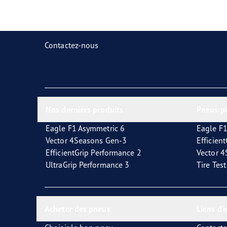
Prendre soin de vos pneus
Goodyear Blimp
Ultr
Contactez-nous
Nos derniers produits
Pneus p
Eagle F1 Asymmetric 6
Eagle F1
Vector 4Seasons Gen-3
Efficien
EfficientGrip Performance 2
Vector 
UltraGrip Performance 3
Tire Tes
Acheter des pneus
Liens d'