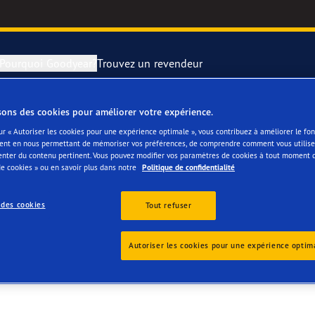
Pourquoi Goodyear?
Trouvez un revendeur
sons des cookies pour améliorer votre expérience.
rer et changer vos pneus
year RACING
Pneus par typ
ur « Autoriser les cookies pour une expérience optimale », vous contribuez à améliorer le f
ent en nous permettant de mémoriser vos préférences, de comprendre comment vous utilisez
 - TIELT
enter du contenu pertinent. Vous pouvez modifier vos paramètres de cookies à tout moment 
montagne
e F1 SuperSport
e cookies » ou en savoir plus dans notre
Politique de confidentialité
ientgrip Performance 2
 des cookies
Tout refuser
e F1 Asymmetric 6
Autoriser les cookies pour une expérience optim
or 4Seasons GEN-3