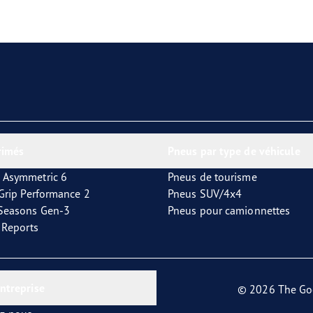
aGrip Performance 3
rimés
Pneus par type de véhicule
 Asymmetric 6
Pneus de tourisme
tGrip Performance 2
Pneus SUV/4x4
4Seasons Gen-3
Pneus pour camionnettes
t Reports
entreprise
© 2026 The Go