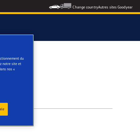
Change country
Autres sites Goodyear
e
onctionnement du
 notre site et
dans nos «
ale