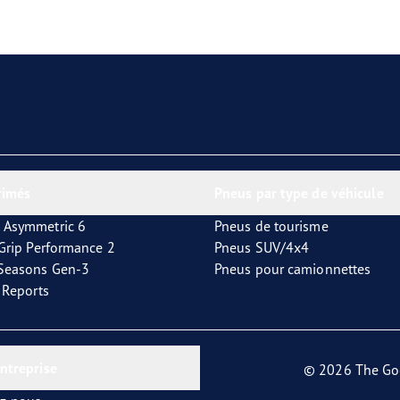
aGrip Performance 3
rimés
Pneus par type de véhicule
 Asymmetric 6
Pneus de tourisme
tGrip Performance 2
Pneus SUV/4x4
4Seasons Gen-3
Pneus pour camionnettes
t Reports
entreprise
© 2026 The Go