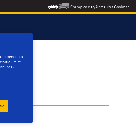
Change country
Autres sites Goodyear
e
onctionnement du
 notre site et
dans nos «
ale