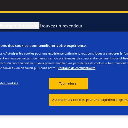
Pourquoi Goodyear?
Trouvez un revendeur
sons des cookies pour améliorer votre expérience.
rer et changer vos pneus
year RACING
Pneus par typ
ur « Autoriser les cookies pour une expérience optimale », vous contribuez à améliorer le f
ent en nous permettant de mémoriser vos préférences, de comprendre comment vous utilisez
enter du contenu pertinent. Vous pouvez modifier vos paramètres de cookies à tout moment 
montagne
e F1 SuperSport
e cookies » ou en savoir plus dans notre
Politique de confidentialité
ientgrip Performance 2
 des cookies
Tout refuser
e F1 Asymmetric 6
Autoriser les cookies pour une expérience optim
or 4Seasons GEN-3