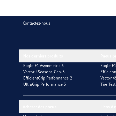
Prendre soin de vos pneus
Goodyear Blimp
Ultr
Contactez-nous
Nos derniers produits
Pneus p
Eagle F1 Asymmetric 6
Eagle F1
Vector 4Seasons Gen-3
Efficien
EfficientGrip Performance 2
Vector 
UltraGrip Performance 3
Tire Tes
Acheter des pneus
Liens d'