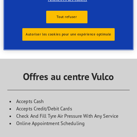
magasin
Trouvez le service dont vous avez besoin et contactez le
centre pour organiser votre rendez-vous
Tout refuser
Autoriser les cookies pour une expérience optimale
Offres au centre Vulco
Accepts Cash
Accepts Credit/Debit Cards
Check And Fill Tyre Air Pressure With Any Service
Online Appointment Scheduling