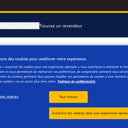
Pourquoi Goodyear?
Trouvez un revendeur
rer et changer vos pneus
year RACING
Pneus par typ
sons des cookies pour améliorer votre expérience.
ICAINE
montagne
e F1 SuperSport
ur « Autoriser les cookies pour une expérience optimale », vous contribuez à améliorer le f
ent en nous permettant de mémoriser vos préférences, de comprendre comment vous utilisez
enter du contenu pertinent. Vous pouvez modifier vos paramètres de cookies à tout moment 
ientgrip Performance 2
e cookies » ou en savoir plus dans notre
Politique de confidentialité
 des cookies
Tout refuser
e F1 Asymmetric 6
or 4Seasons GEN-3
Autoriser les cookies pour une expérience optim