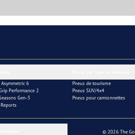
rimés
Pneus par type de véhicule
 Asymmetric 6
Pneus de tourisme
tGrip Performance 2
Pneus SUV/4x4
4Seasons Gen-3
Pneus pour camionnettes
t Reports
entreprise
© 2026 The Go