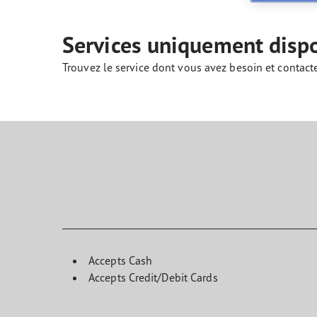
Prendre soin de vos pneus
Goodyear Blimp
Ultr
Services uniquement disp
Trouvez le service dont vous avez besoin et contact
Accepts Cash
Accepts Credit/Debit Cards