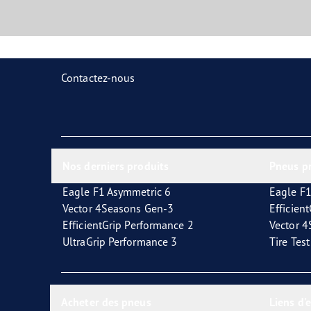
Contactez-nous
Nos derniers produits
Pneus p
Eagle F1 Asymmetric 6
Eagle F1
Vector 4Seasons Gen-3
Efficien
EfficientGrip Performance 2
Vector 
UltraGrip Performance 3
Tire Tes
Acheter des pneus
Liens d'