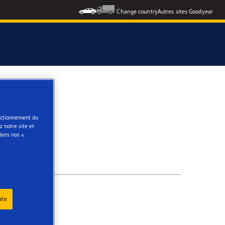
Change country
Autres sites Goodyear
e
onctionnement du
 notre site et
dans nos «
ale