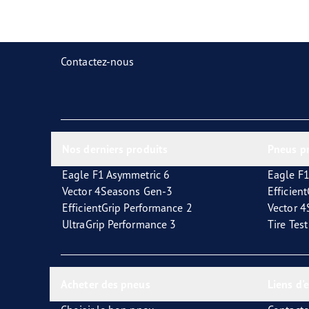
Prendre soin de vos pneus
Goodyear Blimp
Ultr
Contactez-nous
Nos derniers produits
Pneus p
Eagle F1 Asymmetric 6
Eagle F1
Vector 4Seasons Gen-3
Efficien
EfficientGrip Performance 2
Vector 
UltraGrip Performance 3
Tire Tes
Acheter des pneus
Liens d'