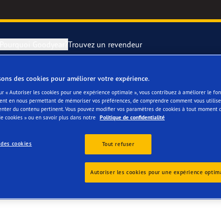
Pourquoi Goodyear?
Trouvez un revendeur
sons des cookies pour améliorer votre expérience.
rer et changer vos pneus
year RACING
Pneus par typ
ur « Autoriser les cookies pour une expérience optimale », vous contribuez à améliorer le f
ent en nous permettant de mémoriser vos préférences, de comprendre comment vous utilisez
enter du contenu pertinent. Vous pouvez modifier vos paramètres de cookies à tout moment 
montagne
e F1 SuperSport
e cookies » ou en savoir plus dans notre
Politique de confidentialité
ientgrip Performance 2
 des cookies
Tout refuser
e F1 Asymmetric 6
Autoriser les cookies pour une expérience optim
or 4Seasons GEN-3