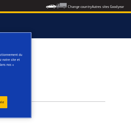
Change country
Autres sites Goodyear
e
onctionnement du
 notre site et
dans nos «
ale