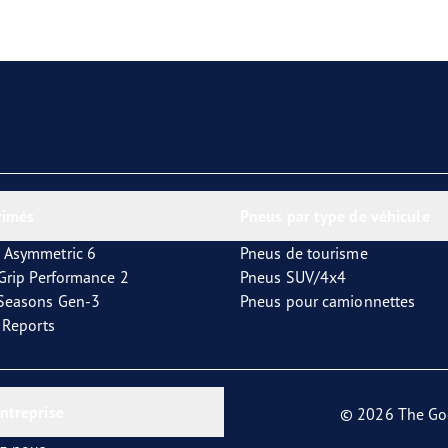
aGrip Performance 3
rimés
Pneus par type de véhicule
 Asymmetric 6
Pneus de tourisme
tGrip Performance 2
Pneus SUV/4x4
4Seasons Gen-3
Pneus pour camionnettes
t Reports
entreprise
© 2026 The Go