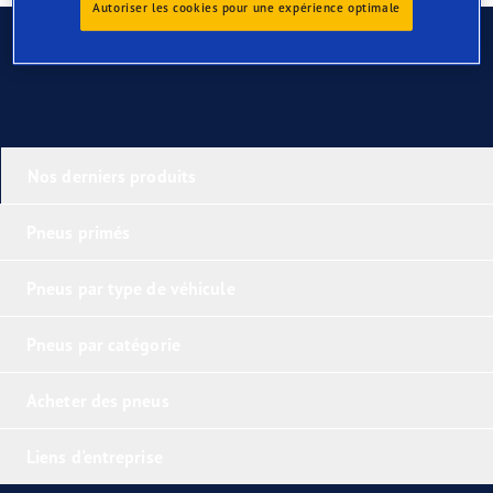
Autoriser les cookies pour une expérience optimale
Contactez-nous
Nos derniers produits
Pneus primés
Pneus par type de véhicule
Pneus par catégorie
Acheter des pneus
Liens d'entreprise