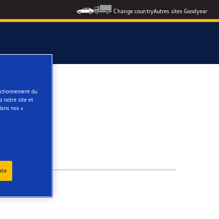
Change country
Autres sites Goodyear
e
onctionnement du
 notre site et
dans nos «
ale