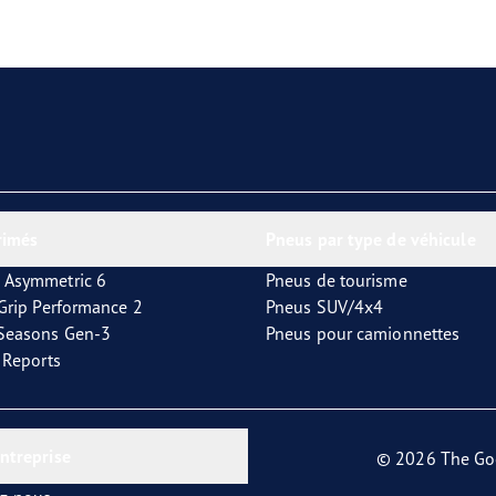
aGrip Performance 3
rimés
Pneus par type de véhicule
 Asymmetric 6
Pneus de tourisme
tGrip Performance 2
Pneus SUV/4x4
4Seasons Gen-3
Pneus pour camionnettes
t Reports
entreprise
© 2026 The Go