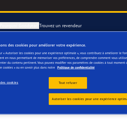
Pourquoi Goodyear?
Trouvez un revendeur
sons des cookies pour améliorer votre expérience.
rer et changer vos pneus
year RACING
Pneus par typ
ur « Autoriser les cookies pour une expérience optimale », vous contribuez à améliorer le f
ent en nous permettant de mémoriser vos préférences, de comprendre comment vous utilisez
G SA
enter du contenu pertinent. Vous pouvez modifier vos paramètres de cookies à tout moment 
montagne
e F1 SuperSport
e cookies » ou en savoir plus dans notre
Politique de confidentialité
ientgrip Performance 2
 des cookies
Tout refuser
e F1 Asymmetric 6
Autoriser les cookies pour une expérience optim
or 4Seasons GEN-3