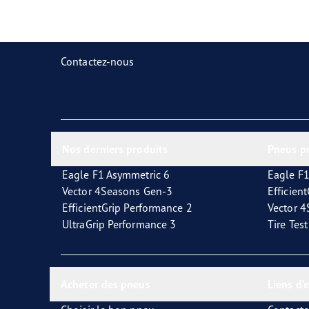
Prendre soin de vos pneus
Goodyear Blimp
Ultr
Contactez-nous
Nos derniers produits
Pneus p
Eagle F1 Asymmetric 6
Eagle F1
Vector 4Seasons Gen-3
Efficien
EfficientGrip Performance 2
Vector 
UltraGrip Performance 3
Tire Tes
Acheter des pneus
Liens d'