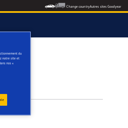
Change country
Autres sites Goodyear
e
onctionnement du
 notre site et
dans nos «
ale