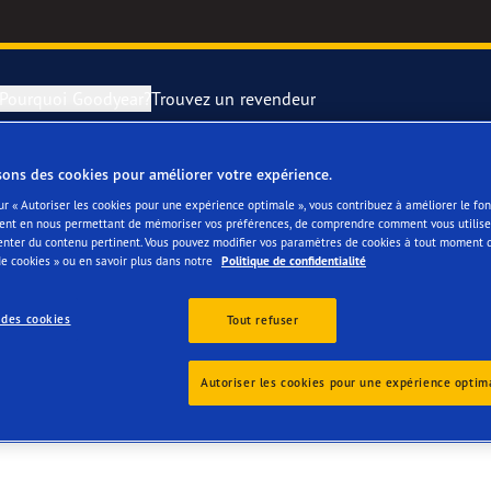
Pourquoi Goodyear?
Trouvez un revendeur
sons des cookies pour améliorer votre expérience.
rer et changer vos pneus
year RACING
Pneus par typ
ur « Autoriser les cookies pour une expérience optimale », vous contribuez à améliorer le f
ent en nous permettant de mémoriser vos préférences, de comprendre comment vous utilisez
ML SA
enter du contenu pertinent. Vous pouvez modifier vos paramètres de cookies à tout moment 
montagne
e F1 SuperSport
e cookies » ou en savoir plus dans notre
Politique de confidentialité
ientgrip Performance 2
 des cookies
Tout refuser
e F1 Asymmetric 6
Autoriser les cookies pour une expérience optim
or 4Seasons GEN-3