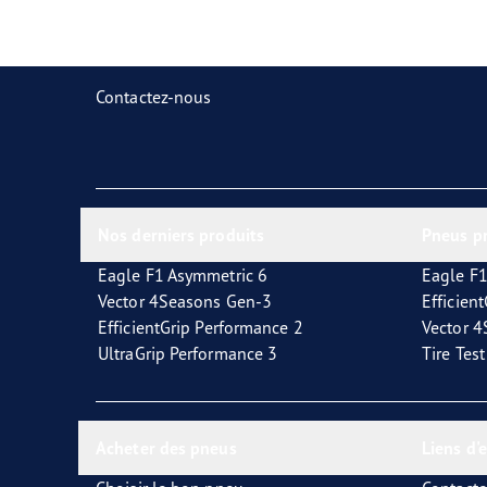
Prendre soin de vos pneus
Goodyear Blimp
Ultr
Contactez-nous
Nos derniers produits
Pneus p
Eagle F1 Asymmetric 6
Eagle F1
Vector 4Seasons Gen-3
Efficien
EfficientGrip Performance 2
Vector 
UltraGrip Performance 3
Tire Tes
Acheter des pneus
Liens d'