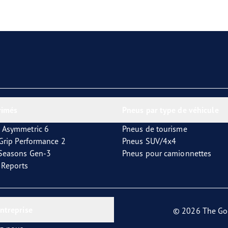
aGrip Performance 3
rimés
Pneus par type de véhicule
 Asymmetric 6
Pneus de tourisme
tGrip Performance 2
Pneus SUV/4x4
4Seasons Gen-3
Pneus pour camionnettes
t Reports
entreprise
© 2026 The Go