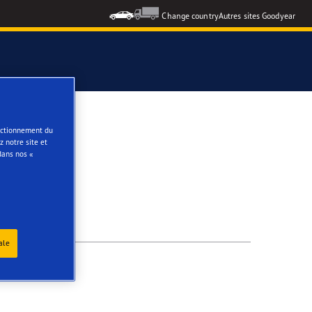
Change country
Autres sites Goodyear
e
onctionnement du
 notre site et
dans nos «
ale