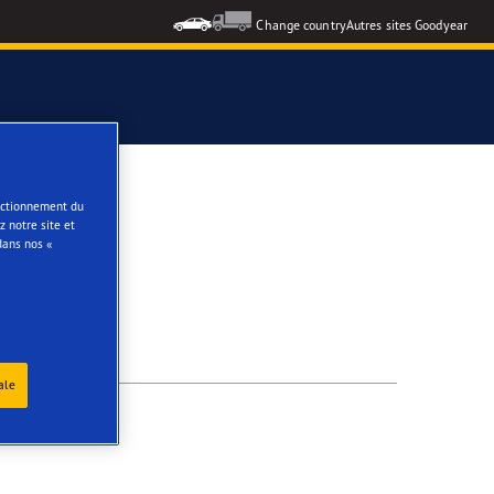
Change country
Autres sites Goodyear
e
onctionnement du
 notre site et
dans nos «
ale