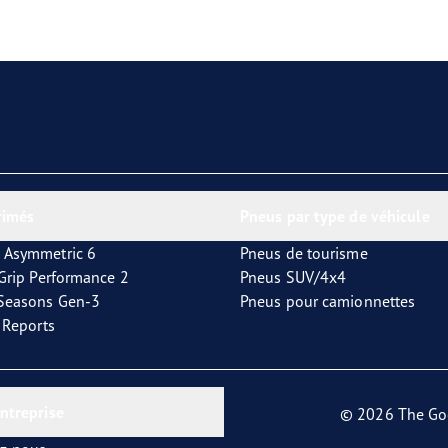
aGrip Performance 3
rimés
Pneus par type de véhicule
 Asymmetric 6
Pneus de tourisme
tGrip Performance 2
Pneus SUV/4x4
4Seasons Gen-3
Pneus pour camionnettes
t Reports
entreprise
© 2026 The Go