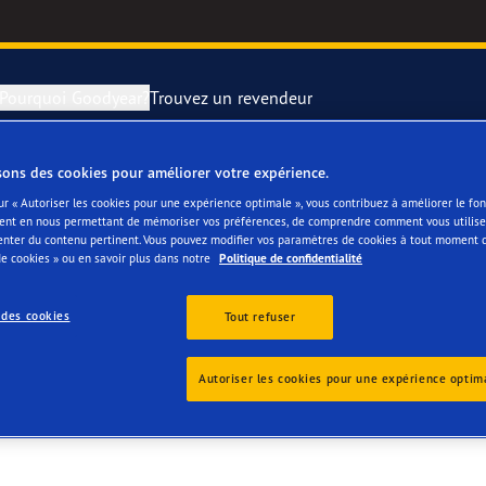
Pourquoi Goodyear?
Trouvez un revendeur
sons des cookies pour améliorer votre expérience.
rer et changer vos pneus
year RACING
Pneus par typ
ur « Autoriser les cookies pour une expérience optimale », vous contribuez à améliorer le f
ent en nous permettant de mémoriser vos préférences, de comprendre comment vous utilisez
ECHNIEK
enter du contenu pertinent. Vous pouvez modifier vos paramètres de cookies à tout moment 
montagne
e F1 SuperSport
e cookies » ou en savoir plus dans notre
Politique de confidentialité
ientgrip Performance 2
 des cookies
Tout refuser
e F1 Asymmetric 6
Autoriser les cookies pour une expérience optim
or 4Seasons GEN-3