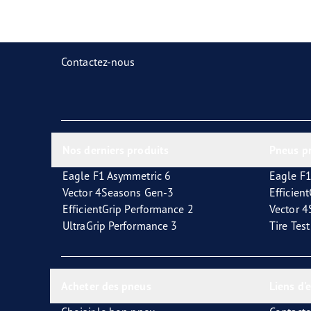
Prendre soin de vos pneus
Goodyear Blimp
Ultr
Contactez-nous
Nos derniers produits
Pneus p
Eagle F1 Asymmetric 6
Eagle F1
Vector 4Seasons Gen-3
Efficien
EfficientGrip Performance 2
Vector 
UltraGrip Performance 3
Tire Tes
Acheter des pneus
Liens d'