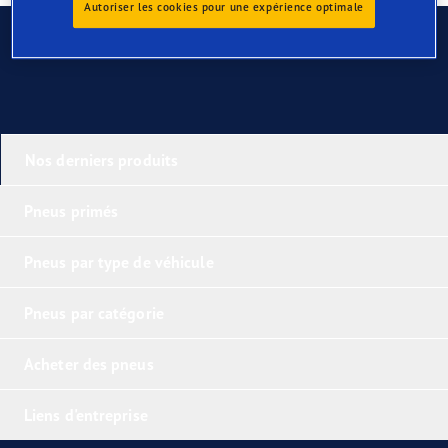
Autoriser les cookies pour une expérience optimale
Contactez-nous
Nos derniers produits
Pneus primés
Pneus par type de véhicule
Pneus par catégorie
Acheter des pneus
Liens d'entreprise