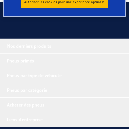
Autoriser les cookies pour une expérience optimale
Contactez-nous
Nos derniers produits
Pneus primés
Pneus par type de véhicule
Pneus par catégorie
Acheter des pneus
Liens d'entreprise