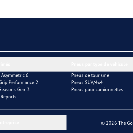
aGrip Performance 3
rimés
Pneus par type de véhicule
 Asymmetric 6
Pneus de tourisme
tGrip Performance 2
Pneus SUV/4x4
4Seasons Gen-3
Pneus pour camionnettes
t Reports
entreprise
© 2026 The Go