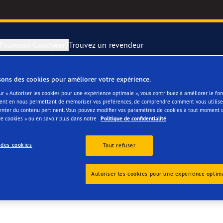
Pourquoi Goodyear?
Trouvez un revendeur
sons des cookies pour améliorer votre expérience.
rer et changer vos pneus
year RACING
Pneus par typ
ur « Autoriser les cookies pour une expérience optimale », vous contribuez à améliorer le f
ent en nous permettant de mémoriser vos préférences, de comprendre comment vous utilisez
BA
enter du contenu pertinent. Vous pouvez modifier vos paramètres de cookies à tout moment 
montagne
e F1 SuperSport
e cookies » ou en savoir plus dans notre
Politique de confidentialité
ientgrip Performance 2
 des cookies
Tout refuser
e F1 Asymmetric 6
Autoriser les cookies pour une expérience optim
or 4Seasons GEN-3