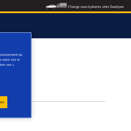
Change country
Autres sites Goodyear
e
onctionnement du
 notre site et
dans nos «
ale