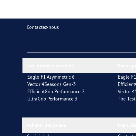
Prendre soin de vos pneus
Goodyear Blimp
Ultr
Contactez-nous
Nos derniers produits
Pneus p
Eagle F1 Asymmetric 6
Eagle F1
Vector 4Seasons Gen-3
Efficien
EfficientGrip Performance 2
Vector 
UltraGrip Performance 3
Tire Tes
Acheter des pneus
Liens d'