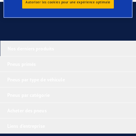
Autoriser les cookies pour une expérience optimale
Contactez-nous
Nos derniers produits
Pneus primés
Pneus par type de véhicule
Pneus par catégorie
Acheter des pneus
Liens d'entreprise