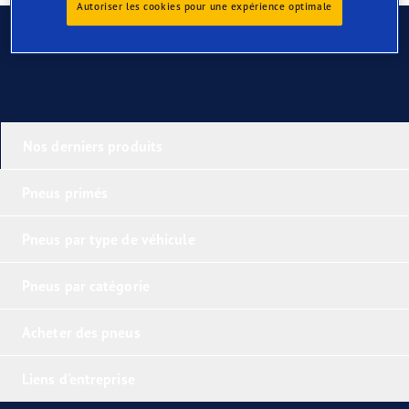
Autoriser les cookies pour une expérience optimale
Contactez-nous
Nos derniers produits
Pneus primés
Pneus par type de véhicule
Pneus par catégorie
Acheter des pneus
Liens d'entreprise