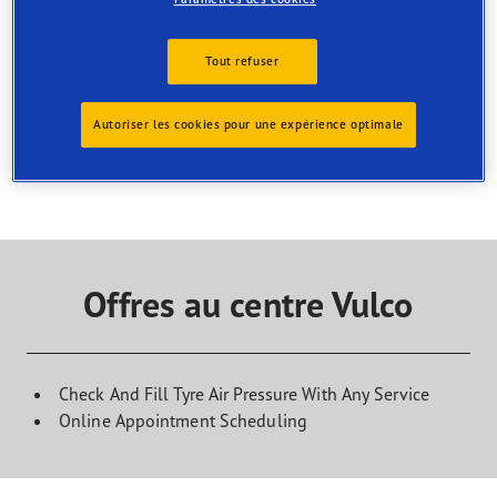
magasin
Trouvez le service dont vous avez besoin et contactez le
centre pour organiser votre rendez-vous
Tout refuser
Autoriser les cookies pour une expérience optimale
Offres au centre Vulco
Check And Fill Tyre Air Pressure With Any Service
Online Appointment Scheduling