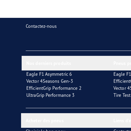
Prendre soin de vos pneus
Goodyear Blimp
Ultr
Contactez-nous
Nos derniers produits
Pneus p
Eagle F1 Asymmetric 6
Eagle F1
Vector 4Seasons Gen-3
Efficien
EfficientGrip Performance 2
Vector 
UltraGrip Performance 3
Tire Tes
Acheter des pneus
Liens d'