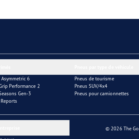
aGrip Performance 3
rimés
Pneus par type de véhicule
 Asymmetric 6
Pneus de tourisme
tGrip Performance 2
Pneus SUV/4x4
4Seasons Gen-3
Pneus pour camionnettes
t Reports
entreprise
© 2026 The Go