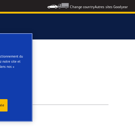
Change country
Autres sites Goodyear
e
onctionnement du
 notre site et
NDE
dans nos «
ale