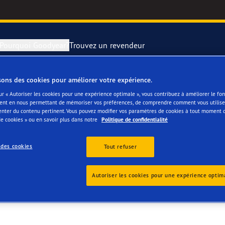
Pourquoi Goodyear?
Trouvez un revendeur
sons des cookies pour améliorer votre expérience.
rer et changer vos pneus
year RACING
Pneus par typ
ur « Autoriser les cookies pour une expérience optimale », vous contribuez à améliorer le f
ent en nous permettant de mémoriser vos préférences, de comprendre comment vous utilisez
RCEDES-BENZ OOSTE
enter du contenu pertinent. Vous pouvez modifier vos paramètres de cookies à tout moment 
montagne
e F1 SuperSport
e cookies » ou en savoir plus dans notre
Politique de confidentialité
ientgrip Performance 2
 des cookies
Tout refuser
e F1 Asymmetric 6
Autoriser les cookies pour une expérience optim
or 4Seasons GEN-3