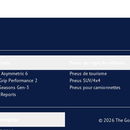
aGrip Performance 3
rimés
Pneus par type de véhicule
 Asymmetric 6
Pneus de tourisme
tGrip Performance 2
Pneus SUV/4x4
4Seasons Gen-3
Pneus pour camionnettes
t Reports
entreprise
© 2026 The Go