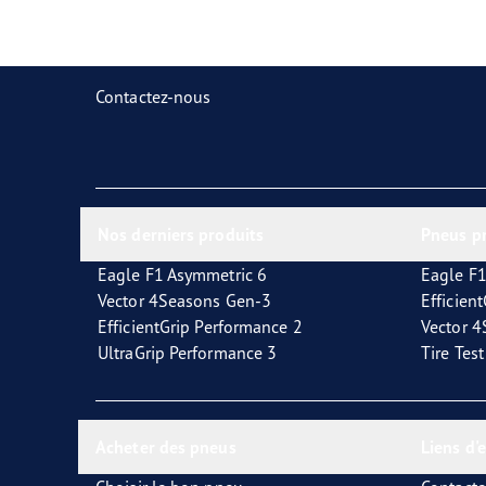
Prendre soin de vos pneus
Goodyear Blimp
Ultr
Contactez-nous
Nos derniers produits
Pneus p
Eagle F1 Asymmetric 6
Eagle F1
Vector 4Seasons Gen-3
Efficien
EfficientGrip Performance 2
Vector 
UltraGrip Performance 3
Tire Tes
Acheter des pneus
Liens d'