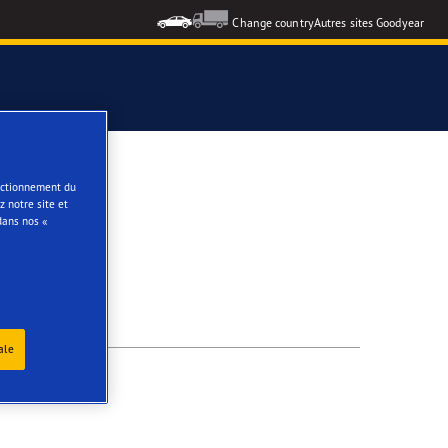
Change country
Autres sites Goodyear
e
onctionnement du
 notre site et
dans nos «
ale