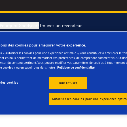
Pourquoi Goodyear?
Trouvez un revendeur
sons des cookies pour améliorer votre expérience.
rer et changer vos pneus
year RACING
Pneus par typ
ur « Autoriser les cookies pour une expérience optimale », vous contribuez à améliorer le f
ent en nous permettant de mémoriser vos préférences, de comprendre comment vous utilisez
NOVE NV
enter du contenu pertinent. Vous pouvez modifier vos paramètres de cookies à tout moment 
montagne
e F1 SuperSport
e cookies » ou en savoir plus dans notre
Politique de confidentialité
ientgrip Performance 2
 des cookies
Tout refuser
e F1 Asymmetric 6
Autoriser les cookies pour une expérience optim
or 4Seasons GEN-3