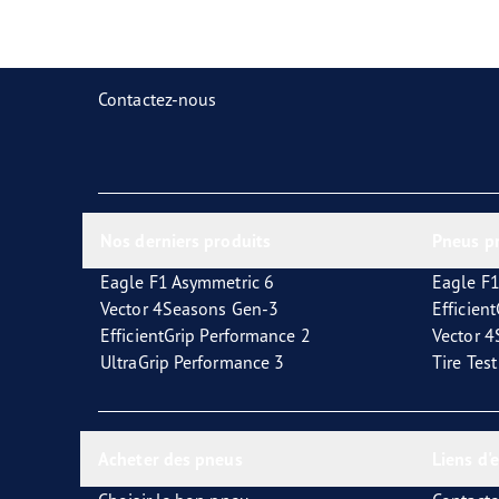
Prendre soin de vos pneus
Goodyear Blimp
Ultr
Contactez-nous
Nos derniers produits
Pneus p
Eagle F1 Asymmetric 6
Eagle F1
Vector 4Seasons Gen-3
Efficien
EfficientGrip Performance 2
Vector 
UltraGrip Performance 3
Tire Tes
Acheter des pneus
Liens d'