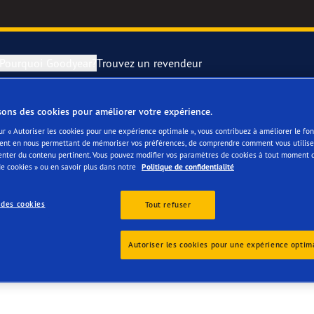
Pourquoi Goodyear?
Trouvez un revendeur
sons des cookies pour améliorer votre expérience.
rer et changer vos pneus
year RACING
Pneus par typ
ur « Autoriser les cookies pour une expérience optimale », vous contribuez à améliorer le f
ent en nous permettant de mémoriser vos préférences, de comprendre comment vous utilisez
DERKORN
enter du contenu pertinent. Vous pouvez modifier vos paramètres de cookies à tout moment 
montagne
e F1 SuperSport
e cookies » ou en savoir plus dans notre
Politique de confidentialité
ientgrip Performance 2
 des cookies
Tout refuser
e F1 Asymmetric 6
Autoriser les cookies pour une expérience optim
or 4Seasons GEN-3