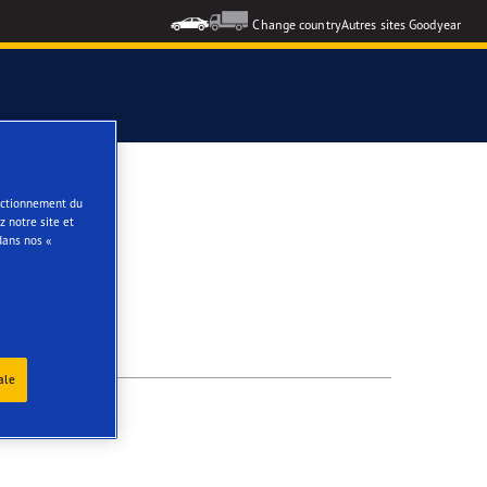
Change country
Autres sites Goodyear
e
onctionnement du
 notre site et
dans nos «
ale