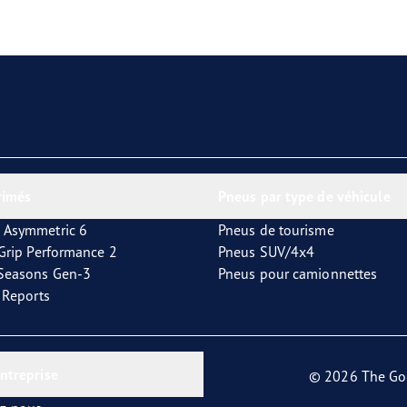
aGrip Performance 3
rimés
Pneus par type de véhicule
 Asymmetric 6
Pneus de tourisme
tGrip Performance 2
Pneus SUV/4x4
4Seasons Gen-3
Pneus pour camionnettes
t Reports
entreprise
© 2026 The Go