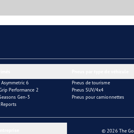
rimés
Pneus par type de véhicule
 Asymmetric 6
Pneus de tourisme
tGrip Performance 2
Pneus SUV/4x4
4Seasons Gen-3
Pneus pour camionnettes
t Reports
entreprise
© 2026 The Go