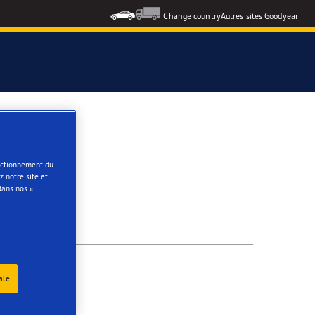
Change country
Autres sites Goodyear
e
onctionnement du
 notre site et
dans nos «
ale