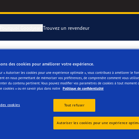
Pourquoi Goodyear?
Trouvez un revendeur
rer et changer vos pneus
year RACING
Pneus par typ
sons des cookies pour améliorer votre expérience.
montagne
e F1 SuperSport
ur « Autoriser les cookies pour une expérience optimale », vous contribuez à améliorer le f
ent en nous permettant de mémoriser vos préférences, de comprendre comment vous utilisez
enter du contenu pertinent. Vous pouvez modifier vos paramètres de cookies à tout moment 
ientgrip Performance 2
e cookies » ou en savoir plus dans notre
Politique de confidentialité
 des cookies
Tout refuser
e F1 Asymmetric 6
s
or 4Seasons GEN-3
Autoriser les cookies pour une expérience optim