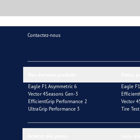
Contactez-nous
Nos derniers produits
Pneus p
Eagle F1 Asymmetric 6
Eagle F1
Vector 4Seasons Gen-3
Efficien
EfficientGrip Performance 2
Vector 
UltraGrip Performance 3
Tire Tes
Acheter des pneus
Liens d'