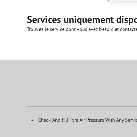
Prendre soin de vos pneus
Goodyear Blimp
Ultr
Services uniquement disp
Trouvez le service dont vous avez besoin et contact
Check And Fill Tyre Air Pressure With Any Servi