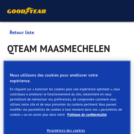
Retour liste
QTEAM MAASMECHELEN
Services disponibles en ligne et en magasin
Nous utilisons des cookies pour améliorer votre
expérience.
Contact
Services
Offres au centre Vulco
Avis
En cliquant sur « Autoriser les cookies pour une expérience optimale », vous
contribuez à améliorer le fonctionnement du site, notamment en nous
permettant de mémoriser vos préférences, de comprendre comment vous
utilisez notre site et de vous présenter du contenu pertinent. Vous pouvez
modifier vos paramètres de cookies à tout moment dans nos « paramètres de
cookies » ou en savoir plus dans notre
Politique de confidentialité
Services uniquement disponibles en
Paramètres des cookies