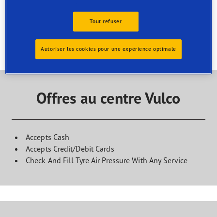
magasin
Trouvez le service dont vous avez besoin et contactez le
Tout refuser
centre pour organiser votre rendez-vous
Autoriser les cookies pour une expérience optimale
Offres au centre Vulco
Accepts Cash
Accepts Credit/Debit Cards
Check And Fill Tyre Air Pressure With Any Service