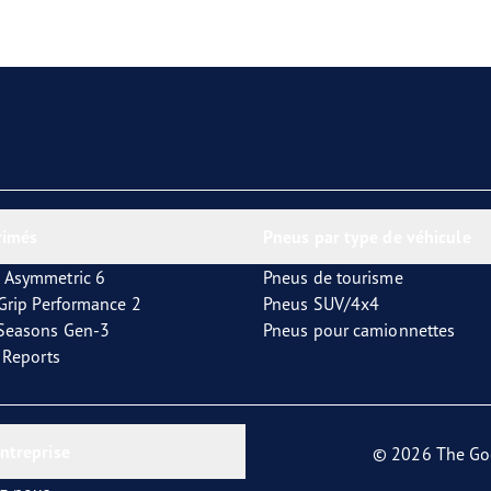
aGrip Performance 3
rimés
Pneus par type de véhicule
 Asymmetric 6
Pneus de tourisme
tGrip Performance 2
Pneus SUV/4x4
4Seasons Gen-3
Pneus pour camionnettes
t Reports
entreprise
© 2026 The Go