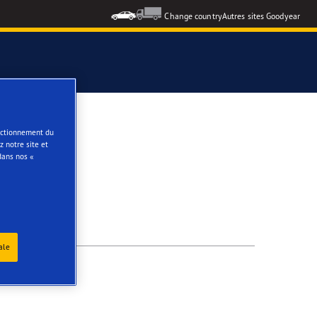
Change country
Autres sites Goodyear
e
onctionnement du
 notre site et
dans nos «
ale