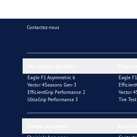
Prendre soin de vos pneus
Goodyear Blimp
Ultr
Contactez-nous
Nos derniers produits
Pneus p
Eagle F1 Asymmetric 6
Eagle F1
Vector 4Seasons Gen-3
Efficien
EfficientGrip Performance 2
Vector 
UltraGrip Performance 3
Tire Tes
Acheter des pneus
Liens d'