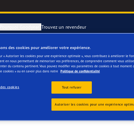
Pourquoi Goodyear?
Trouvez un revendeur
sons des cookies pour améliorer votre expérience.
rer et changer vos pneus
year RACING
Pneus par typ
ur « Autoriser les cookies pour une expérience optimale », vous contribuez à améliorer le f
ent en nous permettant de mémoriser vos préférences, de comprendre comment vous utilisez
GS BVBA
enter du contenu pertinent. Vous pouvez modifier vos paramètres de cookies à tout moment 
montagne
e F1 SuperSport
e cookies » ou en savoir plus dans notre
Politique de confidentialité
ientgrip Performance 2
 des cookies
Tout refuser
e F1 Asymmetric 6
Autoriser les cookies pour une expérience optim
or 4Seasons GEN-3