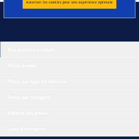
Autoriser les cookies pour une expérience optimale
Contactez-nous
Nos derniers produits
Pneus primés
Pneus par type de véhicule
Pneus par catégorie
Acheter des pneus
Liens d'entreprise