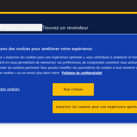
Pourquoi Goodyear?
Trouvez un revendeur
sons des cookies pour améliorer votre expérience.
rer et changer vos pneus
year RACING
Pneus par typ
ur « Autoriser les cookies pour une expérience optimale », vous contribuez à améliorer le f
ent en nous permettant de mémoriser vos préférences, de comprendre comment vous utilisez
enter du contenu pertinent. Vous pouvez modifier vos paramètres de cookies à tout moment 
montagne
e F1 SuperSport
e cookies » ou en savoir plus dans notre
Politique de confidentialité
ientgrip Performance 2
 des cookies
Tout refuser
e F1 Asymmetric 6
Autoriser les cookies pour une expérience optim
or 4Seasons GEN-3