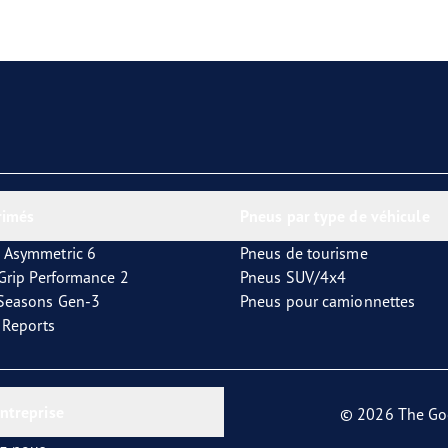
aGrip Performance 3
rimés
Pneus par type de véhicule
 Asymmetric 6
Pneus de tourisme
tGrip Performance 2
Pneus SUV/4x4
4Seasons Gen-3
Pneus pour camionnettes
t Reports
entreprise
© 2026 The Go