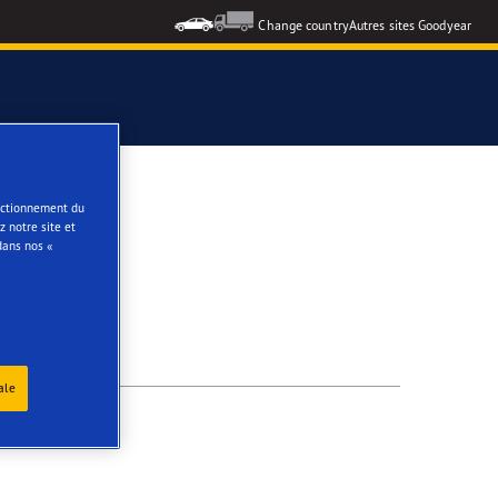
Change country
Autres sites Goodyear
e
onctionnement du
 notre site et
dans nos «
ale