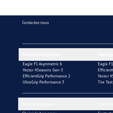
Prendre soin de vos pneus
Goodyear Blimp
Ultr
Contactez-nous
Nos derniers produits
Pneus p
Eagle F1 Asymmetric 6
Eagle F1
Vector 4Seasons Gen-3
Efficien
EfficientGrip Performance 2
Vector 
UltraGrip Performance 3
Tire Tes
Acheter des pneus
Liens d'