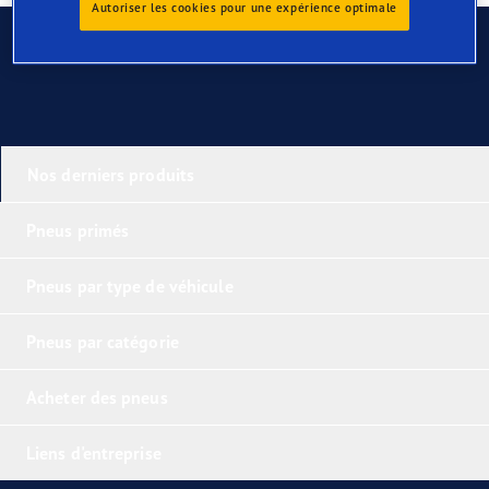
Autoriser les cookies pour une expérience optimale
Contactez-nous
Nos derniers produits
Pneus primés
Pneus par type de véhicule
Pneus par catégorie
Acheter des pneus
Liens d'entreprise