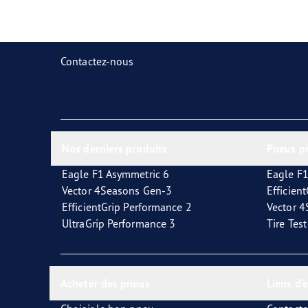
Prendre soin de vos pneus
Goodyear Blimp
Ultr
Contactez-nous
Nos derniers produits
Pneus p
Eagle F1 Asymmetric 6
Eagle F1
Vector 4Seasons Gen-3
Efficien
EfficientGrip Performance 2
Vector 
UltraGrip Performance 3
Tire Tes
Acheter des pneus
Liens d'