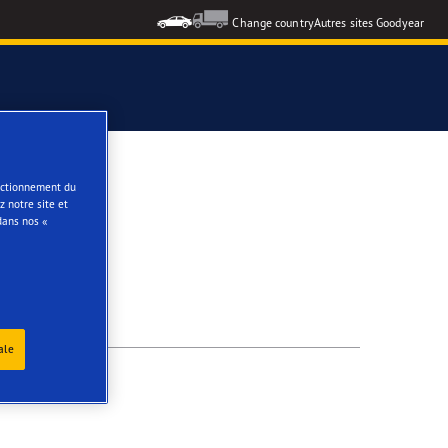
Change country
Autres sites Goodyear
e
onctionnement du
 notre site et
dans nos «
ale