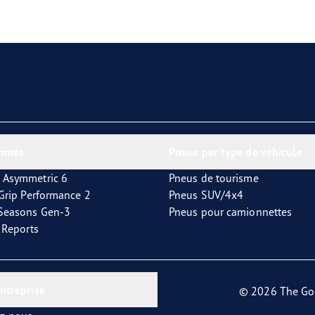
aGrip Performance 3
rimés
Pneus par type de véhicule
 Asymmetric 6
Pneus de tourisme
tGrip Performance 2
Pneus SUV/4x4
4Seasons Gen-3
Pneus pour camionnettes
t Reports
entreprise
© 2026 The Go