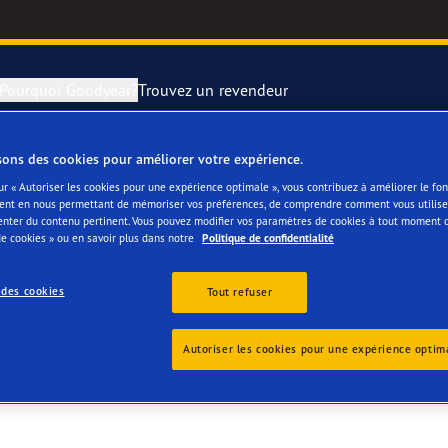
Pourquoi Goodyear?
Trouvez un revendeur
sons des cookies pour améliorer votre expérience.
rer et changer vos pneus
year RACING
Pneus par typ
ur « Autoriser les cookies pour une expérience optimale », vous contribuez à améliorer le f
ent en nous permettant de mémoriser vos préférences, de comprendre comment vous utilisez
enter du contenu pertinent. Vous pouvez modifier vos paramètres de cookies à tout moment 
montagne
e F1 SuperSport
e cookies » ou en savoir plus dans notre
Politique de confidentialité
ientgrip Performance 2
 des cookies
Tout refuser
e F1 Asymmetric 6
Autoriser les cookies pour une expérience optim
or 4Seasons GEN-3