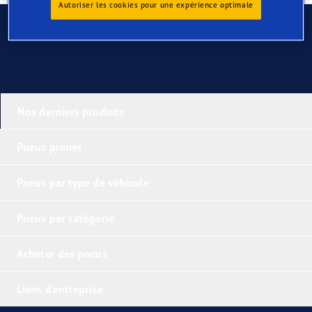
Autoriser les cookies pour une expérience optimale
Contactez-nous
Nos derniers produits
Pneus primés
Pneus par type de véhicule
Pneus par catégorie
Acheter des pneus
Liens d'entreprise